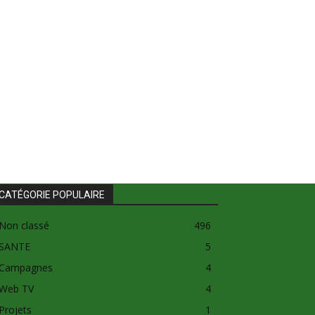
CATÉGORIE POPULAIRE
Non classé
496
SANTE
5
Campagnes
4
Web TV
4
Projets
1