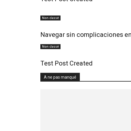
Non classé
Navegar sin complicaciones en 
Non classé
Test Post Created
A ne pas manqué