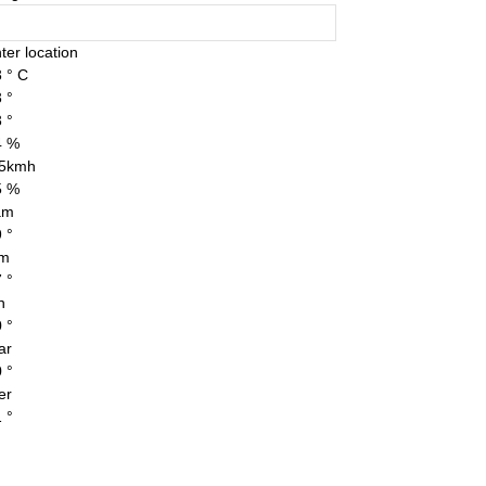
ter location
3
°
C
3
°
3
°
4 %
.5kmh
5 %
am
9
°
im
7
°
n
0
°
ar
0
°
er
1
°