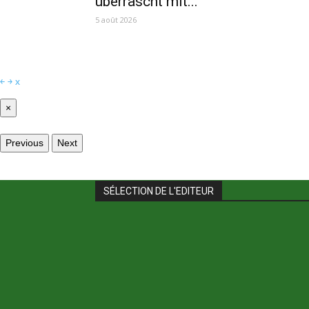
überrascht mit...
5 août 2026
￩
￫
x
×
Previous
Next
SÉLECTION DE L'EDITEUR