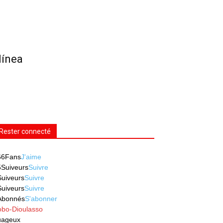
línea
Rester connecté
66
Fans
J'aime
5
Suiveurs
Suivre
Suiveurs
Suivre
Suiveurs
Suivre
Abonnés
S'abonner
obo-Dioulasso
uageux