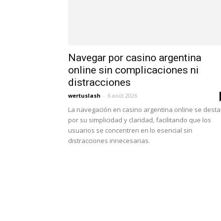
Navegar por casino argentina
online sin complicaciones ni
distracciones
wertuslash
-
6 août 2026
La navegación en casino argentina online se dest
por su simplicidad y claridad, facilitando que los
usuarios se concentren en lo esencial sin
distracciones innecesarias.