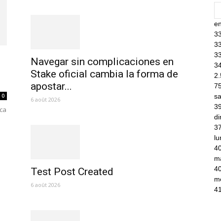
en
3
3
3
Navegar sin complicaciones en
3
Stake oficial cambia la forma de
2
apostar...
7
0
s
6 août 2026
3
aca
d
3
lu
4
m
4
Test Post Created
m
6 août 2026
4