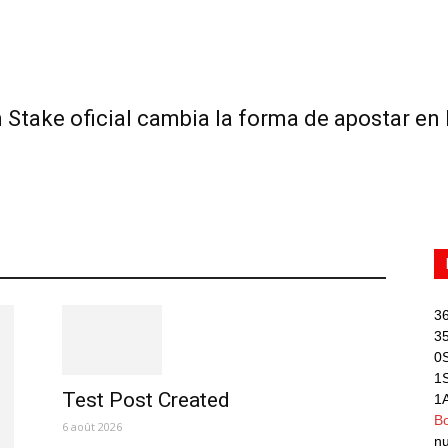
Stake oficial cambia la forma de apostar en 
3
3
0
1
Test Post Created
1
B
6 août 2026
n