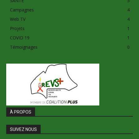
SANTE
5
Campagnes
4
Web TV
4
Projets
1
COVID 19
1
Témoignages
0
À PROPOS
SUIVEZ NOUS